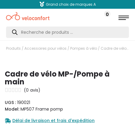
Grand choix de marques A
0
Recherche
de
produits
Produits
/
Accessoires pour vélos
/
Pompes à vélo
/ Cadre de vélo MP-/Pompe à main
Cadre de vélo MP-/Pompe à
main
(
0
avis)
UGS :
190021
Model:
MP507 Frame pomp
Délai de livraison et frais d'expédition