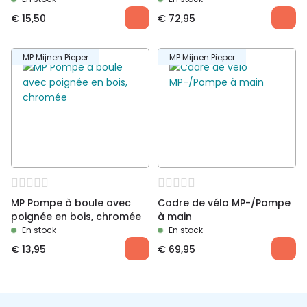
€
15,50
€
72,95
MP Mijnen Pieper
MP Mijnen Pieper
MP Pompe à boule avec
Cadre de vélo MP-/Pompe
poignée en bois, chromée
à main
En stock
En stock
€
13,95
€
69,95