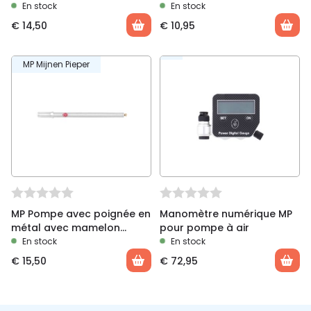
noir
En stock
En stock
€
14,50
€
10,95
MP Mijnen Pieper
MP Pompe avec poignée en
Manomètre numérique MP
métal avec mamelon
pour pompe à air
oblique, 340 mm
En stock
En stock
€
15,50
€
72,95