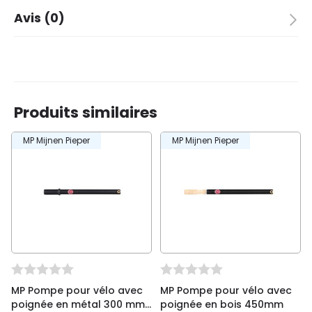
Marque
MP Mijnen Pieper
Avis (0)
Coleur
Chrome
Nombre dans le paquet
1
Il n’y a pas encore d’avis.
Taille
34 cm.
Produits similaires
Soyez le premier à laisser votre avis sur “MP
MP Mijnen Pieper
MP Mijnen Pieper
Pompe pour vélo avec poignée en métal 300
mm, chrome”
Vous devez être
connecté
pour publier un avis.
MP Pompe pour vélo avec
MP Pompe pour vélo avec
poignée en métal 300 mm,
poignée en bois 450mm