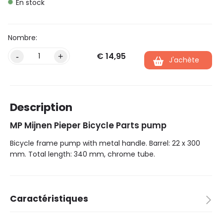
En stock
€
14,95
Alternative:
-
+
J'achète
Description
MP Mijnen Pieper Bicycle Parts pump
Bicycle frame pump with metal handle. Barrel: 22 x 300
mm. Total length: 340 mm, chrome tube.
Caractéristiques