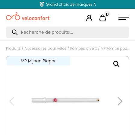
Grand choix de marques A
0
Recherche
de
produits
Produits
/
Accessoires pour vélos
/
Pompes à vélo
/ MP Pompe pour vélo avec poignée en métal 300 mm, chrome
MP Mijnen Pieper