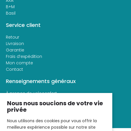
AXA
B+M
Basil
Service client
Retour
Livraison
Garantie
Frais d’expédition
Mon compte
Contact
Renseignements généraux
À propos de veloconfort
Conditions générales d’utilisation
Nous nous soucions de votre vie
Déclaration de confidentialité
privée
Nous utilisons des cookies pour vous offrir la
meilleure expérience possible sur notre site