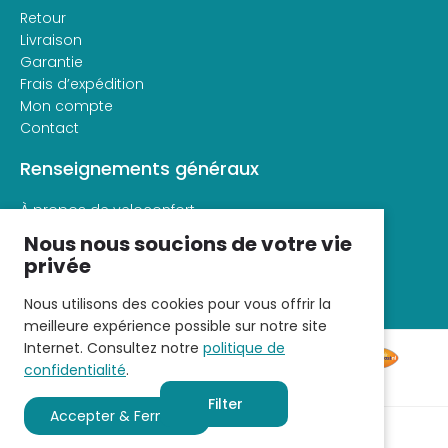
Retour
Livraison
Garantie
Frais d’expédition
Mon compte
Contact
Renseignements généraux
À propos de veloconfort
Conditions générales d’utilisation
Nous nous soucions de votre vie
Déclaration de confidentialité
privée
Nous utilisons des cookies pour vous offrir la
meilleure expérience possible sur notre site
Internet. Consultez notre
politique de
confidentialité
.
Filter
Accepter & Fermer
Refuser
© 2026 - Fietscomfort