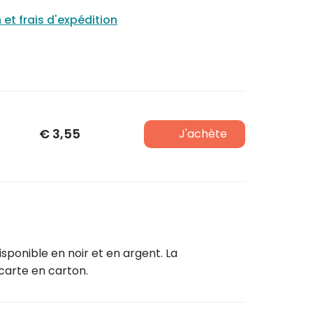
n et frais d'expédition
€
3,55
J'achète
sponible en noir et en argent. La
 carte en carton.