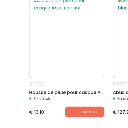
Housse de pluie pour casque Abus noir uni
En stock
En st
€
13,10
J'achète
€
127,