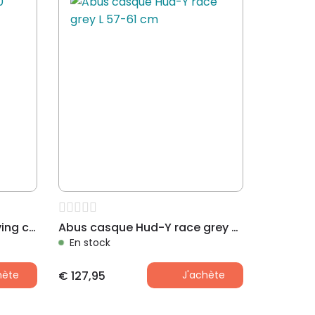
Abus casque Hyban 2.0 living coral M 52-58 cm
Abus casque Hud-Y race grey L 57-61 cm
En stock
hète
€
127,95
J'achète