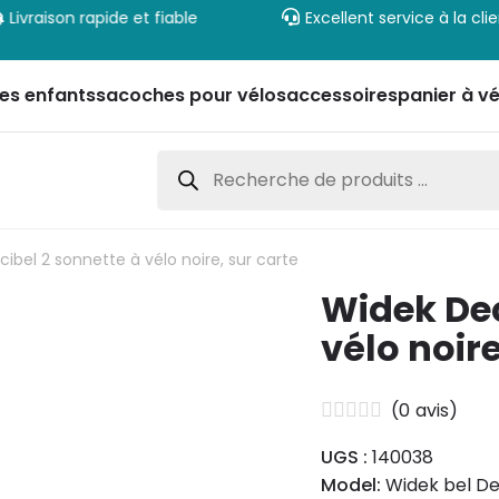
Livraison rapide et fiable
Excellent service à la cli
es enfants
sacoches pour vélos
accessoires
panier à vé
Recherche
de
produits
ibel 2 sonnette à vélo noire, sur carte
Widek Dec
vélo noire
(
0
avis)
UGS :
140038
Model:
Widek bel Dec