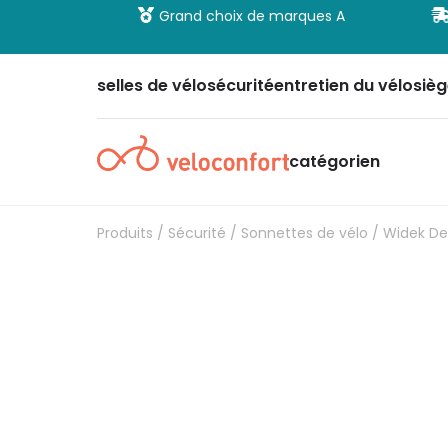
 et sécurisé
Grand choix de marques A
selles de vélo
sécurité
entretien du vélo
sièg
catégorien
Produits
/
Sécurité
/
Sonnettes de vélo
/ Widek Dec