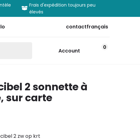
entèle
Frais d'expédition toujours peu
Informatio
élevés
produits
lo
contact
français
0
Account
ibel 2 sonnette à
, sur carte
ibel 2 zw op krt