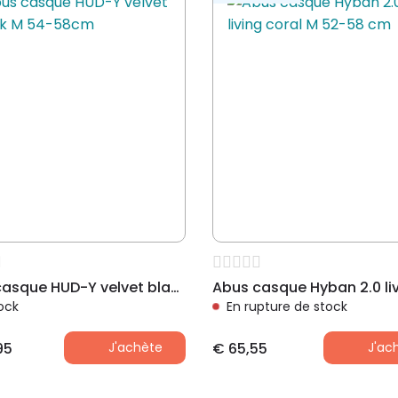
Abus casque HUD-Y velvet black M 54-58cm
ock
En rupture de stock
95
J'achète
€
65,55
J'ac