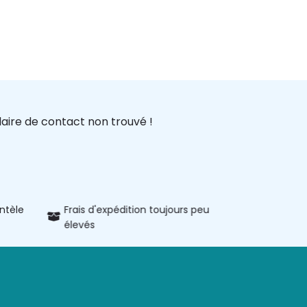
aire de contact non trouvé !
entèle
Frais d'expédition toujours peu
Informatio
élevés
produits