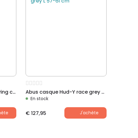
Abus casque Hyban 2.0 living coral M 52-58 cm
Abus casque Hud-Y race grey L 57-61 cm
En stock
hète
€
127,95
J'achète