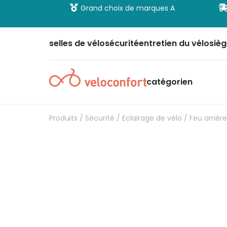
 et sécurisé
Grand choix de marques A
selles de vélo
sécurité
entretien du vélo
sièg
catégorien
Produits
/
Sécurité
/
Eclairage de vélo
/
Feu arrièr