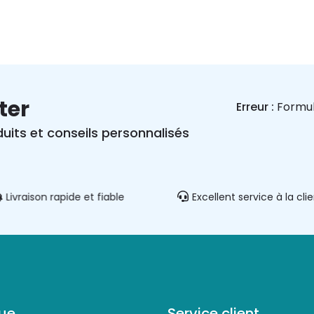
ter
Erreur :
Formul
uits et conseils personnalisés
Livraison rapide et fiable
Excellent service à la cli
ue
Service client