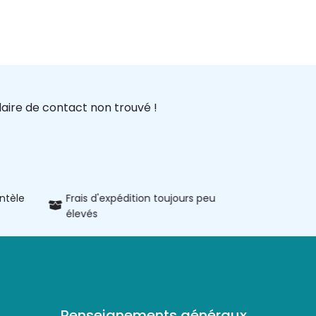
aire de contact non trouvé !
entèle
Frais d'expédition toujours peu
Informatio
élevés
produits
Renseignements généraux