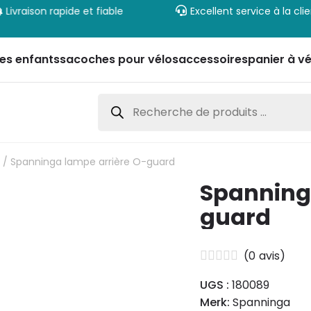
Livraison rapide et fiable
Excellent service à la cli
es enfants
sacoches pour vélos
accessoires
panier à vé
Recherche
de
produits
e
/ Spanninga lampe arrière O-guard
Spanning
guard
(
0
avis)
UGS :
180089
Merk:
Spanninga