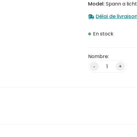
Model:
Spann a lich
Délai de livraiso
En stock
-
+