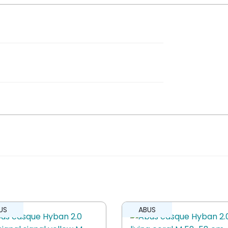
a
is sur “Spanninga lampe arrière O-
er un avis.
US
ABUS