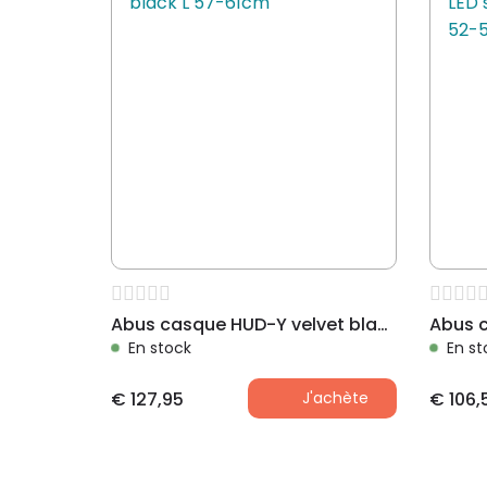
Abus casque HUD-Y velvet black L 57-61cm
En stock
En st
€
127,95
J'achète
€
106,