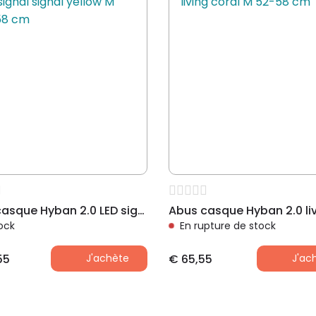
Abus casque Hyban 2.0 LED signal signal yellow M 52-58 cm
ock
En rupture de stock
55
J'achète
€
65,55
J'ac