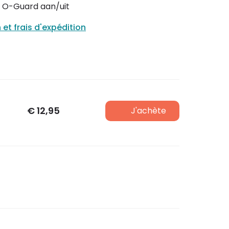
t O-Guard aan/uit
n et frais d'expédition
€
12,95
J'achète