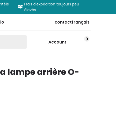
entèle
Frais d'expédition toujours peu
Informatio
élevés
produits
lo
contact
français
0
Account
a lampe arrière O-