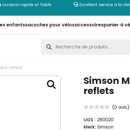
Livraison rapide et fiable
Excellent service à la cli
es enfants
sacoches pour vélos
accessoires
panier à vé
Recherche
de
produits
anti-reflets
Simson Mi
reflets
(
0
avis)
UGS :
280020
Merk:
Simson