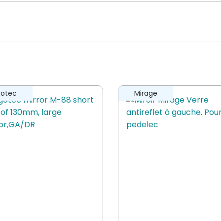
s sur “Simson Mirror Excellent anti-
er un avis.
gotec
Mirage