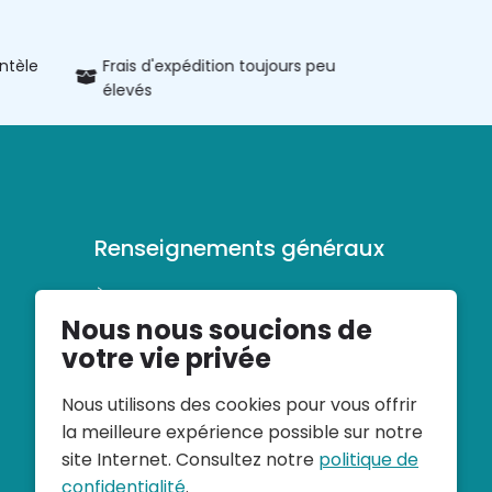
entèle
Frais d'expédition toujours peu
Informatio
élevés
produits
Renseignements généraux
À propos de veloconfort
Nous nous soucions de
Conditions générales d’utilisation
Déclaration de confidentialité
votre vie privée
Nous utilisons des cookies pour vous offrir
la meilleure expérience possible sur notre
site Internet. Consultez notre
politique de
confidentialité
.