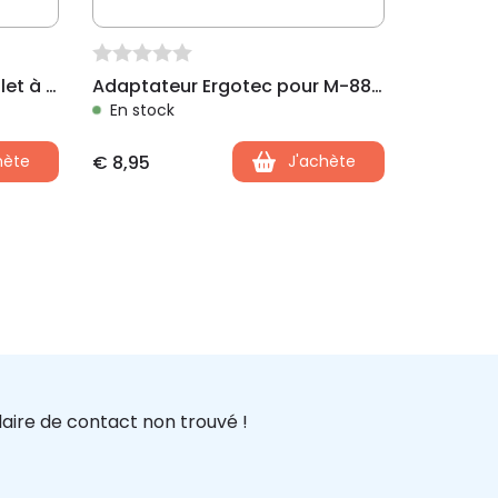
Miroir Mirage Verre antireflet à gauche. Pour pedelec
Adaptateur Ergotec pour M-88 et M-99, pour Ø de 16,2-19,8mm.
En stock
hète
€
8,95
J'achète
aire de contact non trouvé !