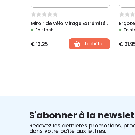
Miroir de vélo Mirage Extrémité de barre ronde avec fiche
En stock
En st
€
13,25
J'achète
€
31,9
S'abonner à la newslet
Recevez les dernières promotions, prod
dans votre boîte aux lettres.