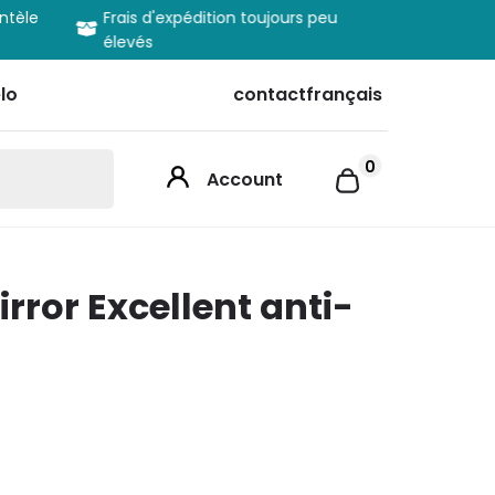
entèle
Frais d'expédition toujours peu
Informatio
élevés
produits
lo
contact
français
0
Account
rror Excellent anti-