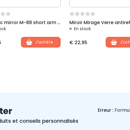
Ergotec mirror M-88 short arm of 130mm, large mirror,GA/DR
ock
En stock
5
J'achète
€
22,95
J'ac
ter
Erreur :
Formul
uits et conseils personnalisés