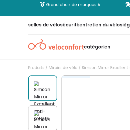
 et sécurisé
Grand choix de marques A
selles de vélo
sécurité
entretien du vélo
sièg
catégorien
Produits
/
Miroirs de vélo
/ Simson Mirror Excellent 