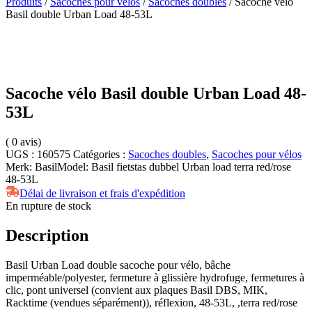
Produits
/
Sacoches pour vélos
/
Sacoches doubles
/ Sacoche vélo
Basil double Urban Load 48-53L
Sacoche vélo Basil double Urban Load 48-
53L
(
0
avis)
UGS :
160575
Catégories :
Sacoches doubles
,
Sacoches pour vélos
Merk:
Basil
Model:
Basil fietstas dubbel Urban load terra red/rose
48-53L
Délai de livraison et frais d'expédition
En rupture de stock
Description
Basil Urban Load double sacoche pour vélo, bâche
imperméable/polyester, fermeture à glissière hydrofuge, fermetures à
clic, pont universel (convient aux plaques Basil DBS, MIK,
Racktime (vendues séparément)), réflexion, 48-53L, ,terra red/rose