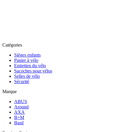
Catégories
Sièges enfants
Panier à vélo
Entretien du vélo
Sacoches pour vélos
Selles de vélo
Sécurité
Marque
ABUS
Around
AXA
B+M
Basil