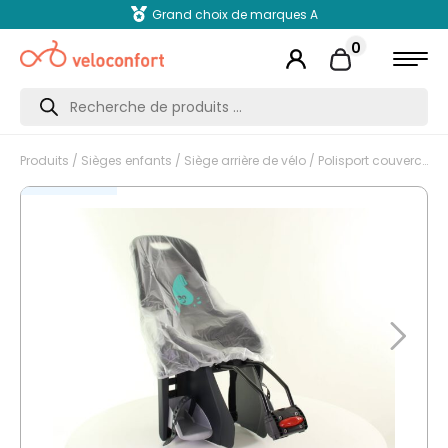
Grand choix de marques A
0
Recherche
de
produits
Produits
/
Sièges enfants
/
Siège arrière de vélo
/ Polisport couvercle de protection Guppy Maxi