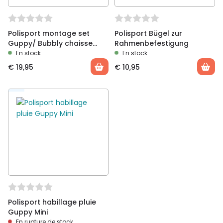
Polisport montage set
Polisport Bügel zur
Guppy/ Bubbly chaisse
Rahmenbefestigung
arrière
En stock
En stock
€
19,95
€
10,95
Polisport habillage pluie
Guppy Mini
En rupture de stock