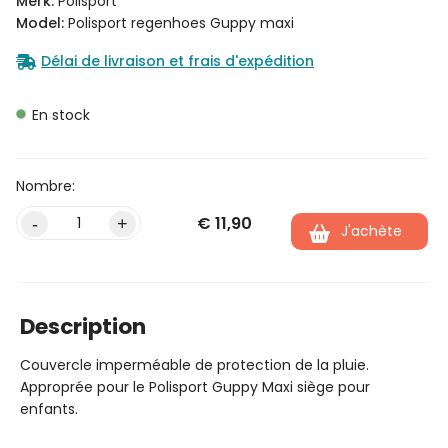
Merk:
Polisport
Model:
Polisport regenhoes Guppy maxi
Délai de livraison et frais d'expédition
En stock
€
11,90
Alternative:
-
+
J'achète
Description
Couvercle imperméable de protection de la pluie.
Approprée pour le Polisport Guppy Maxi siège pour
enfants.