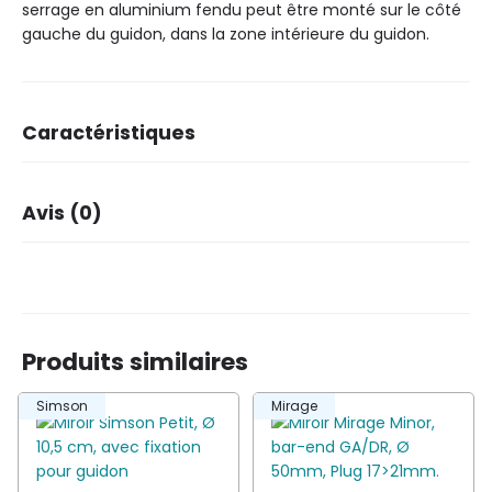
serrage en aluminium fendu peut être monté sur le côté
gauche du guidon, dans la zone intérieure du guidon.
Caractéristiques
Marque
Ergotec
Avis (0)
Il n’y a pas encore d’avis.
Produits similaires
Soyez le premier à laisser votre avis sur “Miroir
Simson
Mirage
Ergotec M-88L, 190mm,Surface du miroir
111x52mm, GA”
Vous devez être
connecté
pour publier un avis.