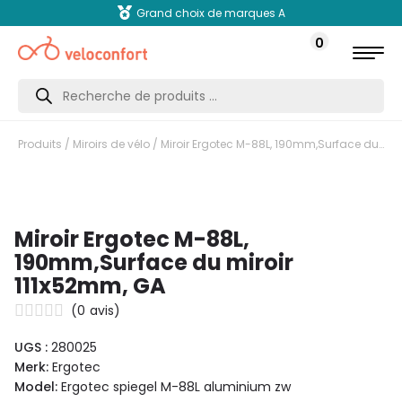
Grand choix de marques A
0
Recherche
de
produits
Produits
/
Miroirs de vélo
/ Miroir Ergotec M-88L, 190mm,Surface du miroir 111x52mm, GA
Miroir Ergotec M-88L,
190mm,Surface du miroir
111x52mm, GA
(
0
avis)
UGS :
280025
Merk:
Ergotec
Model:
Ergotec spiegel M-88L aluminium zw