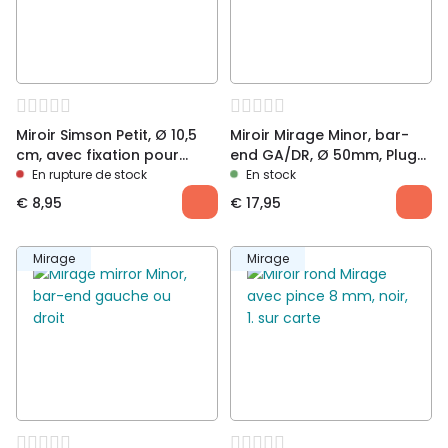
Miroir Simson Petit, Ø 10,5
Miroir Mirage Minor, bar-
cm, avec fixation pour
end GA/DR, Ø 50mm, Plug
guidon
17>21mm.
En rupture de stock
En stock
€
8,95
€
17,95
Mirage
Mirage