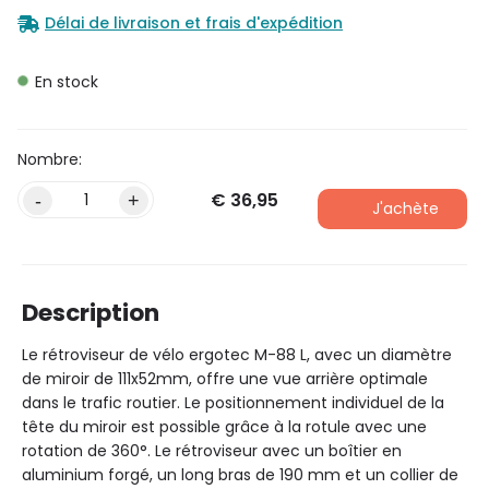
Délai de livraison et frais d'expédition
En stock
€
36,95
Alternative:
-
+
J'achète
Description
Le rétroviseur de vélo ergotec M-88 L, avec un diamètre
de miroir de 111x52mm, offre une vue arrière optimale
dans le trafic routier. Le positionnement individuel de la
tête du miroir est possible grâce à la rotule avec une
rotation de 360°. Le rétroviseur avec un boîtier en
aluminium forgé, un long bras de 190 mm et un collier de