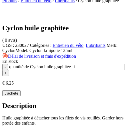
Produits
/
Entretien du vélo
/
Lubrifiants
/ Cyclon huile graphitée
Cyclon huile graphitée
(
0
avis)
UGS :
230027
Catégories :
Entretien du vélo
,
Lubrifiants
Merk:
Cyclon
Model:
Cyclon kruipolie 125ml
Délai de livraison et frais d'expédition
En stock
quantité de Cyclon huile graphitée
-
+
€
6,25
J'achète
Description
Huile graphitée à détacher tous les filets de vis rouillés. Garder hors
protée des enfants.