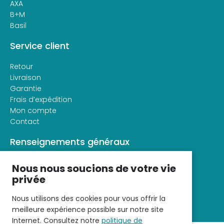
AXA
B+M
Basil
Service client
Retour
Livraison
Garantie
Frais d’expédition
Mon compte
Contact
Renseignements généraux
À propos de veloconfort
Nous nous soucions de votre vie
Conditions générales d’utilisation
privée
Déclaration de confidentialité
Nous utilisons des cookies pour vous offrir la
meilleure expérience possible sur notre site
Internet. Consultez notre
politique de