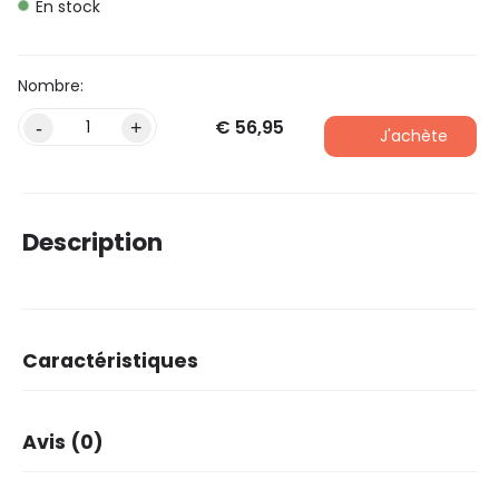
En stock
€
56,95
Alternative:
-
+
J'achète
Description
Caractéristiques
Dimensions
34 × 16 × 48 cm
Avis (0)
Marque
Basil
Coleur
Gris foncé