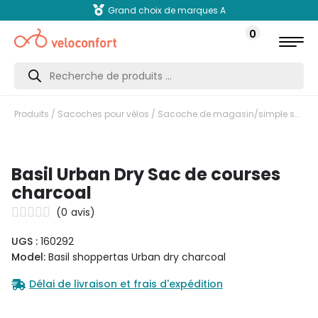
Grand choix de marques A
0
Recherche
de
produits
Produits
/
Sacoches pour vélos
/
Sacoche de magasin/simple sacoche
Basil Urban Dry Sac de courses
charcoal
(
0
avis)
UGS :
160292
Model:
Basil shoppertas Urban dry charcoal
Délai de livraison et frais d'expédition