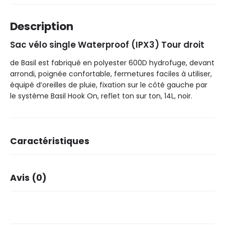
Description
Sac vélo single Waterproof (IPX3) Tour droit
de Basil est fabriqué en polyester 600D hydrofuge, devant
arrondi, poignée confortable, fermetures faciles à utiliser,
équipé d’oreilles de pluie, fixation sur le côté gauche par
le système Basil Hook On, reflet ton sur ton, 14L, noir.
Caractéristiques
Dimensions
34 × 14 × 34 cm
Avis (0)
Marque
Basil
Coleur
Noir
Il n’y a pas encore d’avis.
Nombre dans le paquet
1
Matriel de base
600D polyester IPX3