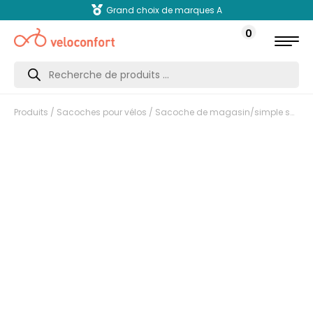
Grand choix de marques A
0
Recherche
de
produits
Produits
/
Sacoches pour vélos
/
Sacoche de magasin/simple sacoche