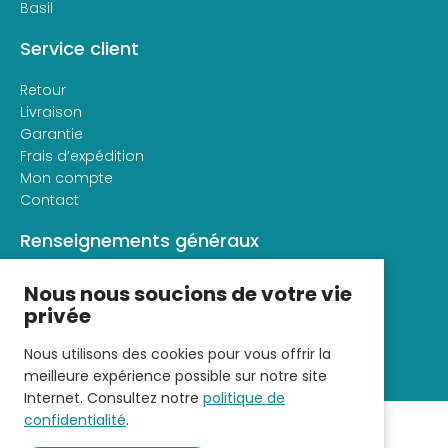
Basil
Service client
Retour
Livraison
Garantie
Frais d’expédition
Mon compte
Contact
Renseignements généraux
À propos de veloconfort
Nous nous soucions de votre vie
Conditions générales d’utilisation
privée
Déclaration de confidentialité
Nous utilisons des cookies pour vous offrir la
meilleure expérience possible sur notre site
Internet. Consultez notre
politique de
confidentialité
.