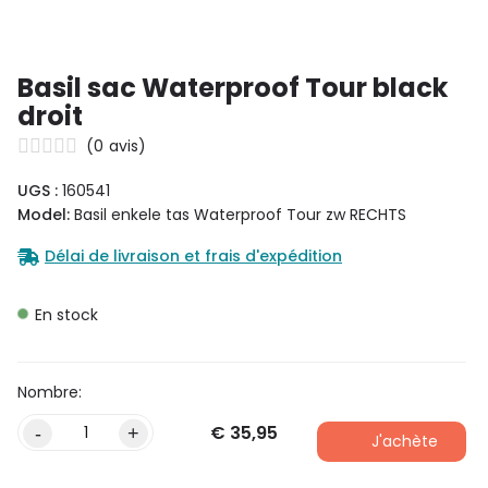
Basil sac Waterproof Tour black
droit
(
0
avis)
UGS :
160541
Model:
Basil enkele tas Waterproof Tour zw RECHTS
Délai de livraison et frais d'expédition
En stock
€
35,95
-
+
J'achète