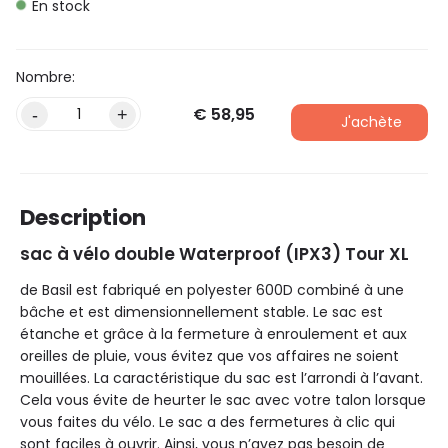
En stock
€
58,95
Alternative:
-
+
J'achète
Description
sac à vélo double Waterproof (IPX3) Tour XL
de Basil est fabriqué en polyester 600D combiné à une
bâche et est dimensionnellement stable. Le sac est
étanche et grâce à la fermeture à enroulement et aux
oreilles de pluie, vous évitez que vos affaires ne soient
mouillées. La caractéristique du sac est l’arrondi à l’avant.
Cela vous évite de heurter le sac avec votre talon lorsque
vous faites du vélo. Le sac a des fermetures à clic qui
sont faciles à ouvrir. Ainsi, vous n’avez pas besoin de