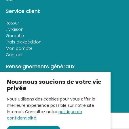
Service client
Retour
Livraison
Garantie
Frais d’expédition
Mon compte
Contact
Renseignements généraux
À propos de veloconfort
Nous nous soucions de votre vie
Conditions générales d’utilisation
privée
Déclaration de confidentialité
Nous utilisons des cookies pour vous offrir la
meilleure expérience possible sur notre site
Internet. Consultez notre
politique de
confidentialité
.