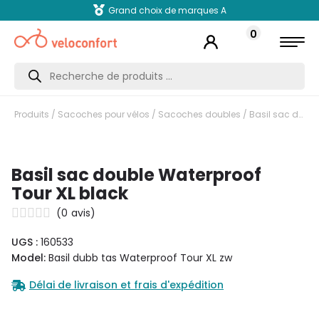
Grand choix de marques A
0
Recherche
de
produits
Produits
/
Sacoches pour vélos
/
Sacoches doubles
/ Basil sac double Waterproof Tour XL black
Basil sac double Waterproof
Tour XL black
(
0
avis)
UGS :
160533
Model:
Basil dubb tas Waterproof Tour XL zw
Délai de livraison et frais d'expédition