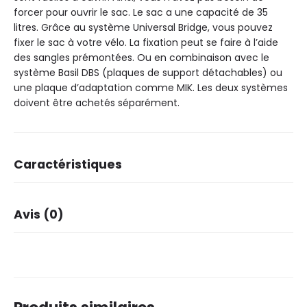
forcer pour ouvrir le sac. Le sac a une capacité de 35
litres. Grâce au système Universal Bridge, vous pouvez
fixer le sac à votre vélo. La fixation peut se faire à l’aide
des sangles prémontées. Ou en combinaison avec le
système Basil DBS (plaques de support détachables) ou
une plaque d’adaptation comme MIK. Les deux systèmes
doivent être achetés séparément.
Caractéristiques
Dimensions
35 × 15 × 35 cm
Avis (0)
Marque
Basil
Coleur
Noir
Il n’y a pas encore d’avis.
Nombre dans le paquet
1
Matriel de base
600D polyester IPX3
Avant
✗
Arrire
✓