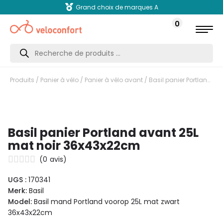
Grand choix de marques A
0
Recherche
de
produits
Produits
/
Panier à vélo
/
Panier à vélo avant
/ Basil panier Portland avant 25L mat noir 36x43x22cm
Basil panier Portland avant 25L
mat noir 36x43x22cm
(
0
avis)
UGS :
170341
Merk:
Basil
Model:
Basil mand Portland voorop 25L mat zwart
36x43x22cm