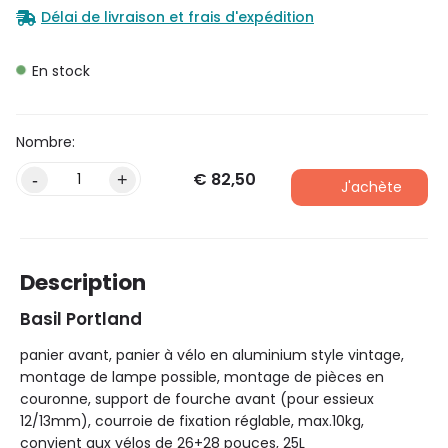
Délai de livraison et frais d'expédition
En stock
€
82,50
Alternative:
-
+
J'achète
Description
Basil Portland
panier avant, panier à vélo en aluminium style vintage,
montage de lampe possible, montage de pièces en
couronne, support de fourche avant (pour essieux
12/13mm), courroie de fixation réglable, max.10kg,
convient aux vélos de 26+28 pouces, 25L