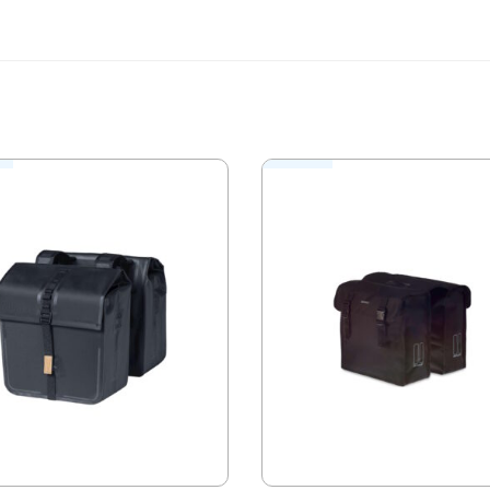
s sur “Basil City sacoche double
er un avis.
r
le avec système de porte-bagages
ient á vélos électriques
emdragers/carrierplates