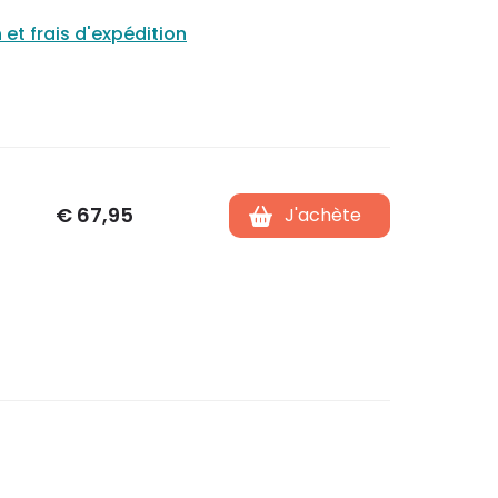
n et frais d'expédition
€
67,95
J'achète