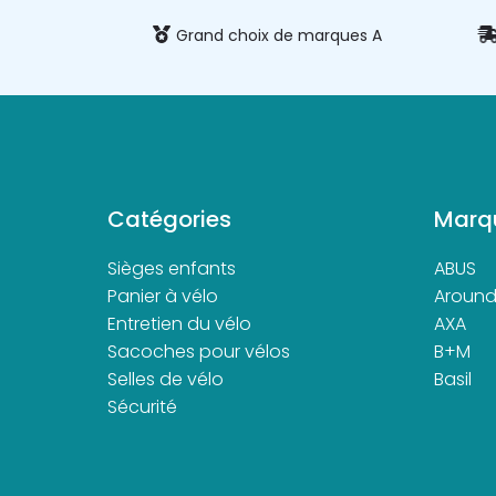
 et sécurisé
Grand choix de marques A
Catégories
Marq
Sièges enfants
ABUS
Panier à vélo
Aroun
Entretien du vélo
AXA
Sacoches pour vélos
B+M
Selles de vélo
Basil
Sécurité