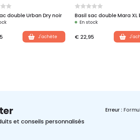
sac double Urban Dry noir
Basil sac double Mara XL 
ock
En stock
5
J'achète
€
22,95
J'ac
ter
Erreur :
Formul
uits et conseils personnalisés