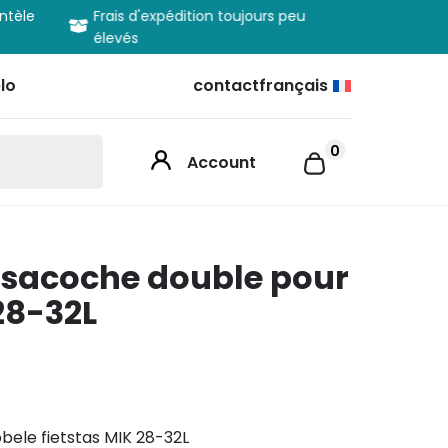
entèle
Frais d'expédition toujours peu
Informatio
élevés
produits
lo
contact
français
0
Account
y sacoche double pour
28-32L
bbele fietstas MIK 28-32L