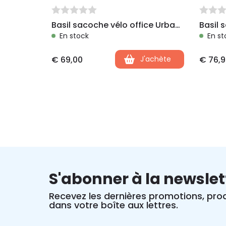
Basil sacoche vélo office Urban Dry
Basil 
En stock
En st
€
69,00
J'achète
€
76,9
S'abonner à la newslet
Recevez les dernières promotions, prod
dans votre boîte aux lettres.