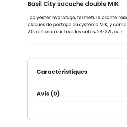
Basil City sacoche double MIK
, polyester hydrofuge, fermeture pliante rés
plaques de portage du système MIK, y compris
2.0, réflexion sur tous les côtés, 28-32L, noir
Caractéristiques
Dimensions
30 × 12 ×
Avis (0)
Marque
Basil
Coleur
Noir
Il n’y a pas encore d’avis.
Nombre dans le paquet
1
Matriel de base
Polyester
Avant
✗