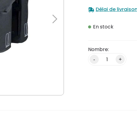
Délai de livraiso
En stock
Alternative:
-
+