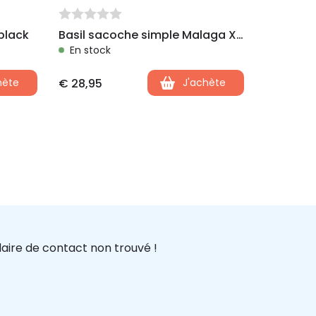
black
Basil sacoche simple Malaga XL noir
En stock
hète
€
28,95
J'achète
aire de contact non trouvé !