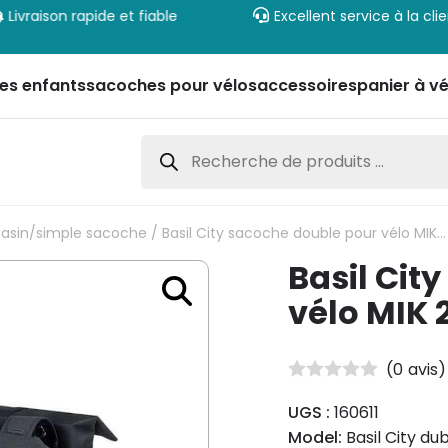
Livraison rapide et fiable
Excellent service à la cli
es enfants
sacoches pour vélos
accessoires
panier à vé
Recherche
de
produits
asin/simple sacoche
/ Basil City sacoche double pour vélo MIK 28-32L
Basil Cit
vélo MIK 
(
0
avis)
UGS :
160611
Model:
Basil City du