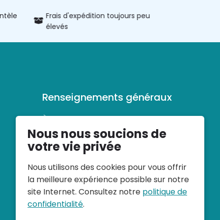
entèle
Frais d'expédition toujours peu
Informatio
élevés
produits
Renseignements généraux
À propos de veloconfort
Nous nous soucions de
Conditions générales d’utilisation
Déclaration de confidentialité
votre vie privée
Nous utilisons des cookies pour vous offrir
la meilleure expérience possible sur notre
site Internet. Consultez notre
politique de
confidentialité
.