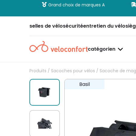
 et sécurisé
Grand choix de marques A
selles de vélo
sécurité
entretien du vélo
sièg
catégorien
Produits
/
Sacoches pour vélos
/
Sacoche de mag
Basil