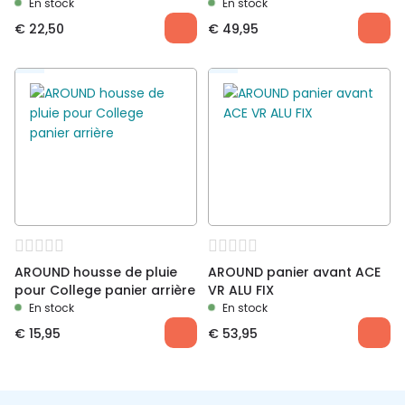
En stock
En stock
€
22,50
€
49,95
AROUND housse de pluie
AROUND panier avant ACE
pour College panier arrière
VR ALU FIX
En stock
En stock
€
15,95
€
53,95