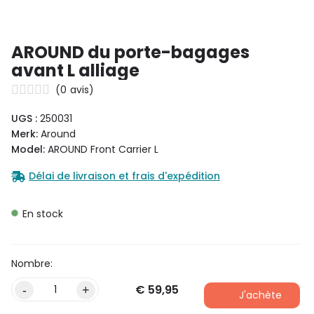
AROUND du porte-bagages
avant L alliage
(
0
avis)
UGS :
250031
Merk:
Around
Model:
AROUND Front Carrier L
Délai de livraison et frais d'expédition
En stock
€
59,95
-
+
J'achète