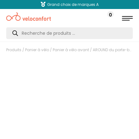
Grand choix de marques A
0
Recherche
de
produits
Produits
/
Panier à vélo
/
Panier à vélo avant
/ AROUND du porte-bagages avant L alliage