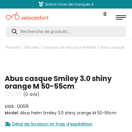
Grand choix de marques A
0
Recherche
de
produits
Produits
/
Sécurité
/
Casques de vélo pour enfants
/ Abus casque Smiley 3.0 shiny orange M 50-55cm
Abus casque Smiley 3.0 shiny
orange M 50-55cm
(
0
avis)
UGS :
120515
Model:
Abus helm Smiley 3.0 shiny orange M 50-55cm
Délai de livraison et frais d'expédition