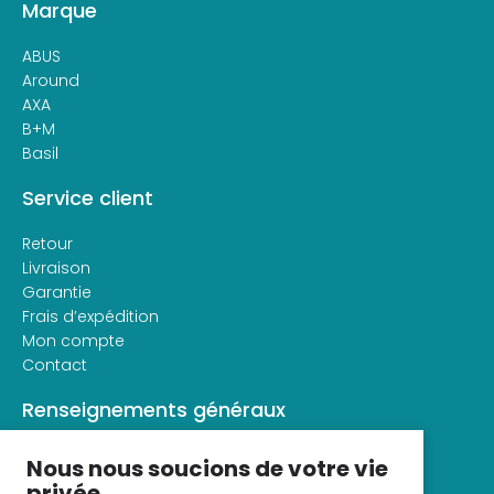
Marque
ABUS
Around
AXA
B+M
Basil
Service client
Retour
Livraison
Garantie
Frais d’expédition
Mon compte
Contact
Renseignements généraux
À propos de veloconfort
Nous nous soucions de votre vie
Conditions générales d’utilisation
privée