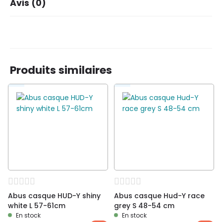
Avis (0)
Coleur
shiny orange
Nombre dans le paquet
1
Il n’y a pas encore d’avis.
Enfants
✓
Adultes
✗
Taille
50-55 M
Produits similaires
Soyez le premier à laisser votre avis sur “Abus
casque Smiley 3.0 shiny orange M 50-55cm”
Vous devez être
connecté
pour publier un avis.
Abus casque HUD-Y shiny
Abus casque Hud-Y race
white L 57-61cm
grey S 48-54 cm
En stock
En stock