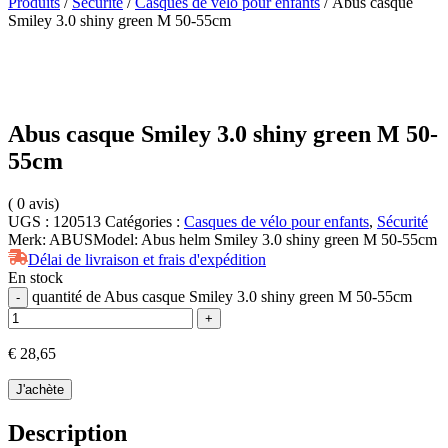
Produits
/
Sécurité
/
Casques de vélo pour enfants
/ Abus casque
Smiley 3.0 shiny green M 50-55cm
Abus casque Smiley 3.0 shiny green M 50-
55cm
(
0
avis)
UGS :
120513
Catégories :
Casques de vélo pour enfants
,
Sécurité
Merk:
ABUS
Model:
Abus helm Smiley 3.0 shiny green M 50-55cm
Délai de livraison et frais d'expédition
En stock
quantité de Abus casque Smiley 3.0 shiny green M 50-55cm
-
+
€
28,65
J'achète
Description