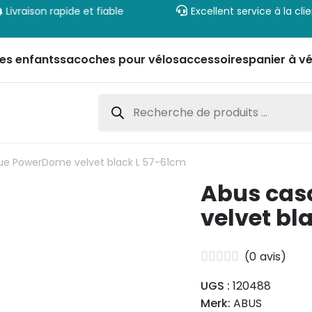
Livraison rapide et fiable
Excellent service à la cli
es enfants
sacoches pour vélos
accessoires
panier à vé
Recherche
de
produits
ue PowerDome velvet black L 57-61cm
Abus ca
velvet bl
(
0
avis)
UGS :
120488
Merk:
ABUS