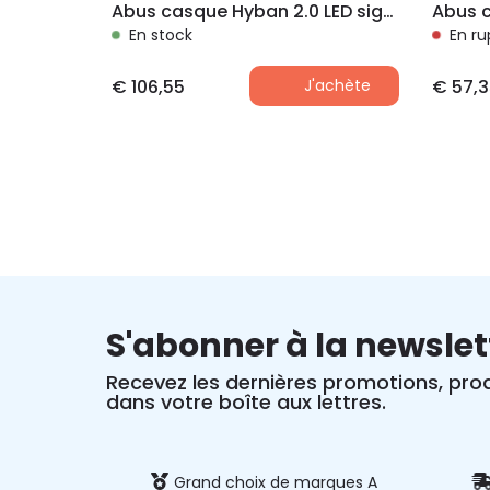
Abus casque Hyban 2.0 LED signal signal yellow L 56-61 cm
En stock
En ru
€
106,55
J'achète
€
57,3
S'abonner à la newslet
Recevez les dernières promotions, prod
dans votre boîte aux lettres.
 et sécurisé
Grand choix de marques A