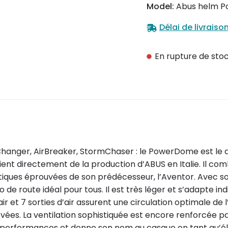
Model:
Abus helm P
Délai de livraiso
En rupture de sto
r, AirBreaker, StormChaser : le PowerDome est le der
ent directement de la production d’ABUS en Italie. Il com
tiques éprouvées de son prédécesseur, l’Aventor. Avec son
e route idéal pour tous. Il est très léger et s’adapte in
 et 7 sorties d’air assurent une circulation optimale de l’
s. La ventilation sophistiquée est encore renforcée par u
 performances et donne son nom au casque en tant qu’él