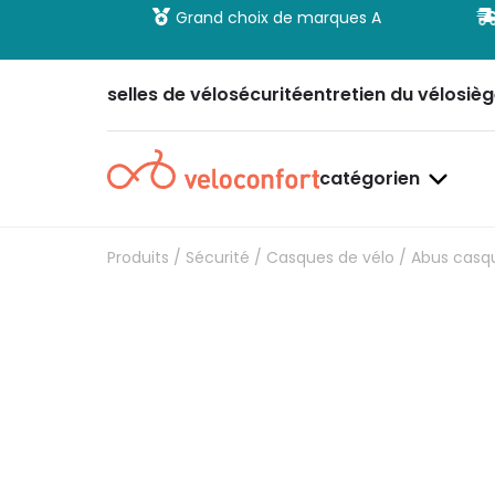
 et sécurisé
Grand choix de marques A
selles de vélo
sécurité
entretien du vélo
sièg
catégorien
Produits
/
Sécurité
/
Casques de vélo
/ Abus casq