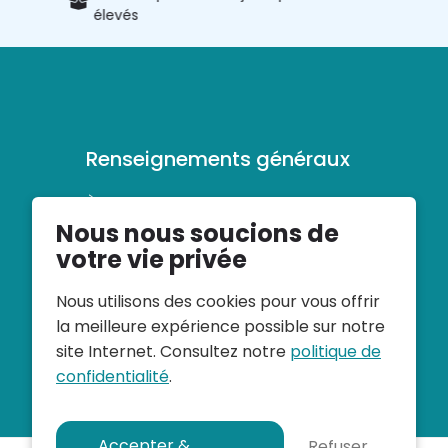
élevés
produits
Renseignements généraux
À propos de veloconfort
Nous nous soucions de
Conditions générales d’utilisation
Déclaration de confidentialité
votre vie privée
Nous utilisons des cookies pour vous offrir
la meilleure expérience possible sur notre
site Internet. Consultez notre
politique de
confidentialité
.
Accepter &
Refuser