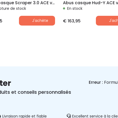
Abus casque Scraper 3.0 ACE velvet black M 54-58
pture de stock
En stock
5
J'achète
€
163,95
J'ac
ter
Erreur :
Formul
uits et conseils personnalisés
Livraison rapide et fiable
Excellent service à la cli