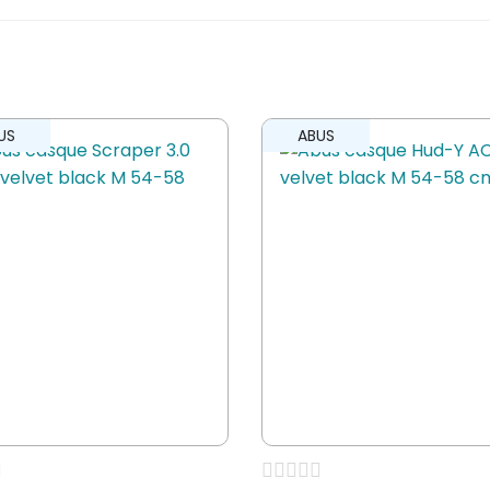
vis sur “Abus casque PowerDome
er un avis.
US
ABUS