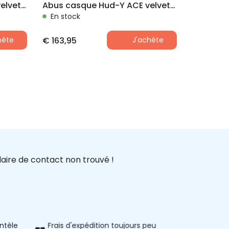
Abus casque Hud-Y ACE velvet black M 54-58 cm
Abus casque Hud-Y ACE velvet black L 57-61 cm
En stock
hète
€
163,95
J'achète
aire de contact non trouvé !
entèle
Frais d'expédition toujours peu
Informatio