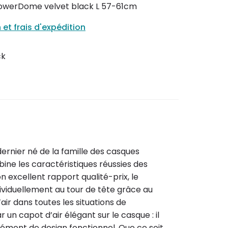
owerDome velvet black L 57-61cm
n et frais d'expédition
ck
nier né de la famille des casques
bine les caractéristiques réussies des
 excellent rapport qualité-prix, le
dividuellement au tour de tête grâce au
air dans toutes les situations de
n capot d’air élégant sur le casque : il
ément de design fonctionnel. Que ce soit