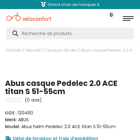
Grand choix de marques A
0
Recherche
de
produits
Produits
/
Sécurité
/
Casques de vélo
/ Abus casque Pedelec 2.0 ACE titan S 51-55cm
Abus casque Pedelec 2.0 ACE
titan S 51-55cm
(
0
avis)
UGS :
120460
Merk:
ABUS
Model:
Abus helm Pedelec 2.0 ACE titan S 51-55cm
Délai de livraison et frais d'expédition