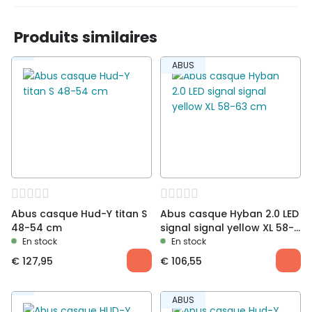
Produits similaires
Soyez le premier à laisser votre avis sur “Abus
ABUS
casque Pedelec 2.0 ACE titan S 51-55cm”
Vous devez être
connecté
pour publier un avis.
Abus casque Hud-Y titan S
Abus casque Hyban 2.0 LED
48-54 cm
signal signal yellow XL 58-
63 cm
En stock
En stock
€
127,95
€
106,55
ABUS