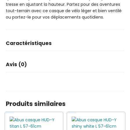
tresse en ajustant la hauteur. Partez pour des aventures
tout-terrain avec ce casque de vélo léger et bien ventilé
ou portez-le pour vos déplacements quotidiens.
Caractéristiques
Marque
ABUS
Avis (0)
Il n’y a pas encore d’avis.
Produits similaires
Soyez le premier à laisser votre avis sur “Abus
casque MoTrip midnight blue M 54-58cm”
Vous devez être
connecté
pour publier un avis.