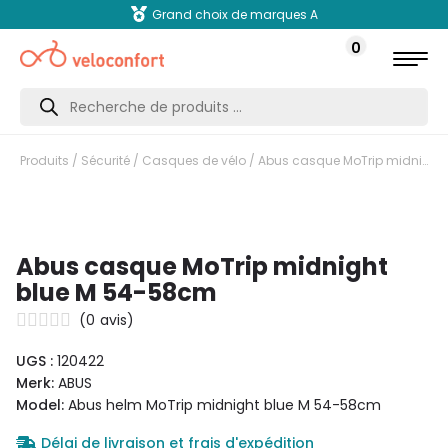
Grand choix de marques A
0
Recherche
de
produits
Produits
/
Sécurité
/
Casques de vélo
/ Abus casque MoTrip midnight blue M 54-58cm
Abus casque MoTrip midnight
blue M 54-58cm
(
0
avis)
UGS :
120422
Merk:
ABUS
Model:
Abus helm MoTrip midnight blue M 54-58cm
Délai de livraison et frais d'expédition