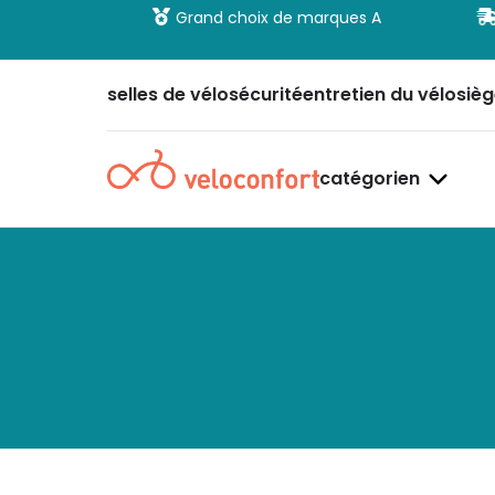
 et sécurisé
Grand choix de marques A
selles de vélo
sécurité
entretien du vélo
sièg
catégorien