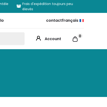
entèle
Frais d'expédition toujours peu
Informatio
élevés
produits
lo
contact
français
0
Account