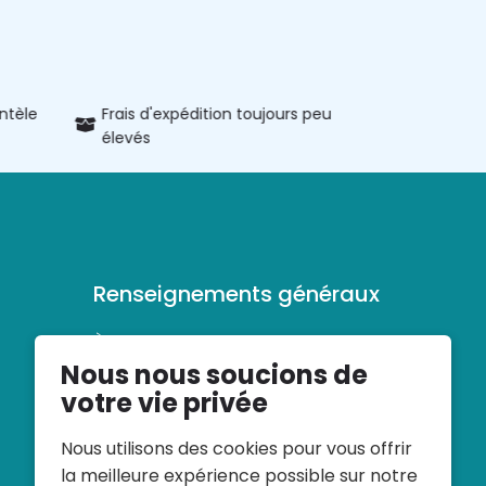
entèle
Frais d'expédition toujours peu
Informatio
élevés
produits
Renseignements généraux
À propos de veloconfort
Nous nous soucions de
Conditions générales d’utilisation
Déclaration de confidentialité
votre vie privée
Nous utilisons des cookies pour vous offrir
la meilleure expérience possible sur notre